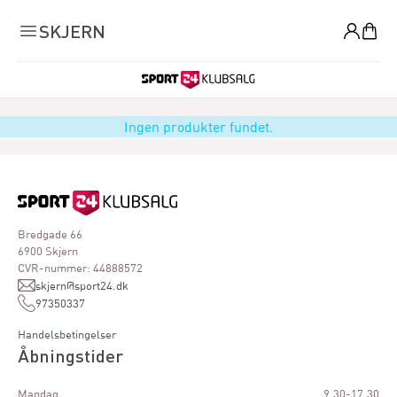
0
SKJERN
Ingen produkter fundet.
Bredgade 66
6900 Skjern
CVR-nummer: 44888572
skjern@sport24.dk
97350337
Handelsbetingelser
Åbningstider
Mandag
9.30-17.30