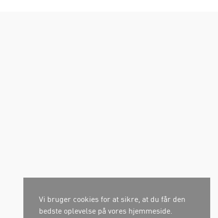
Vi bruger cookies for at sikre, at du får den
bedste oplevelse på vores hjemmeside.