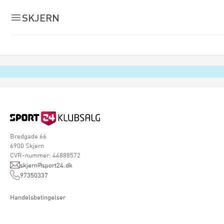
SKJERN
Bredgade 66
6900 Skjern
CVR-nummer: 44888572
skjern@sport24.dk
97350337
Handelsbetingelser