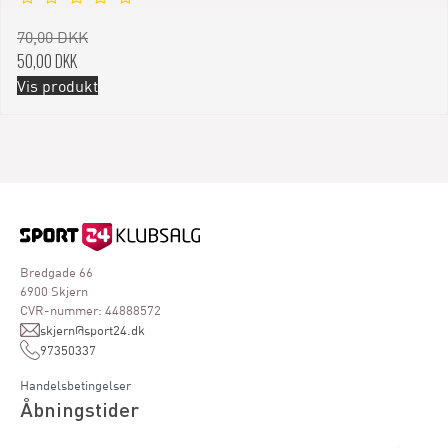
70,00 DKK
50,00 DKK
Vis produkt
Bredgade 66
6900 Skjern
CVR-nummer: 44888572
skjern@sport24.dk
97350337
Handelsbetingelser
Åbningstider